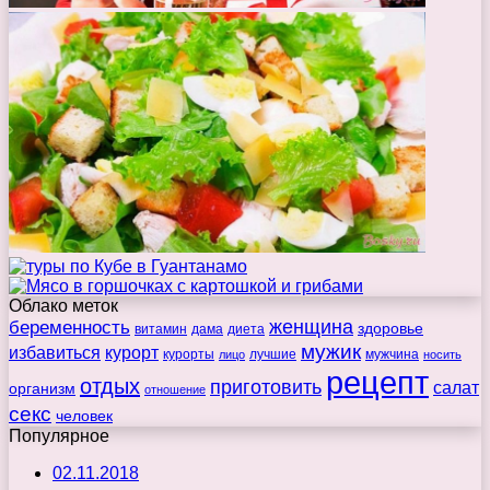
Облако меток
беременность
женщина
здоровье
витамин
дама
диета
мужик
избавиться
курорт
курорты
лучшие
мужчина
лицо
носить
рецепт
отдых
приготовить
салат
организм
отношение
секс
человек
Популярное
02.11.2018