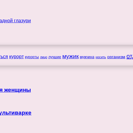
мужик
от
ться
курорт
организм
курорты
лучшие
мужчина
лицо
носить
ля женщины
ультиварке