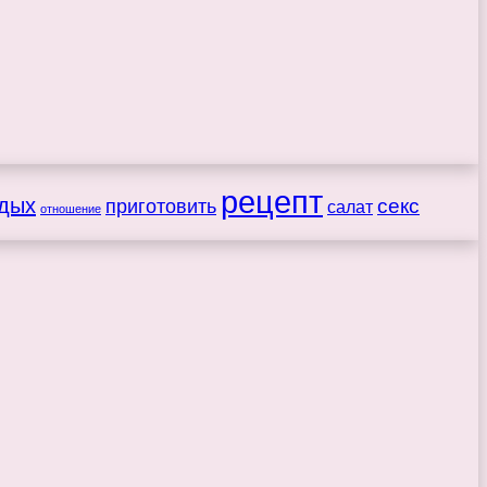
рецепт
дых
секс
приготовить
салат
отношение