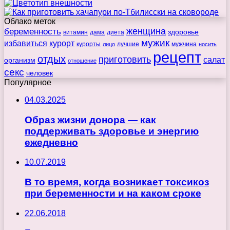
Облако меток
беременность
женщина
здоровье
витамин
дама
диета
мужик
избавиться
курорт
курорты
лучшие
мужчина
лицо
носить
рецепт
отдых
приготовить
салат
организм
отношение
секс
человек
Популярное
04.03.2025
Образ жизни донора — как
поддерживать здоровье и энергию
ежедневно
10.07.2019
В то время, когда возникает токсикоз
при беременности и на каком сроке
22.06.2018