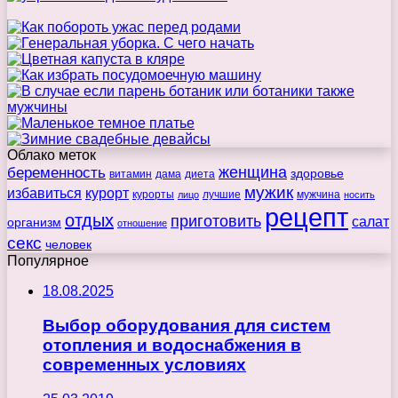
Облако меток
беременность
женщина
здоровье
витамин
дама
диета
мужик
избавиться
курорт
курорты
лучшие
мужчина
лицо
носить
рецепт
отдых
приготовить
салат
организм
отношение
секс
человек
Популярное
18.08.2025
Выбор оборудования для систем
отопления и водоснабжения в
современных условиях