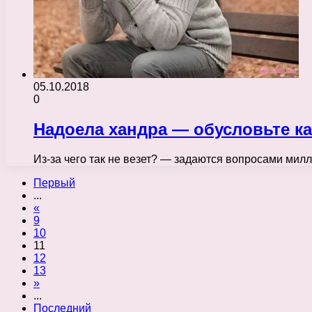
05.10.2018
0
Надоела хандра — обусловьте ка
Из-за чего так не везет? — задаются вопросами мил
Первый
...
«
9
10
11
12
13
»
...
Последний