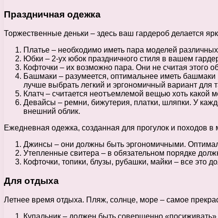
Праздничная одежка
Торжественные деньки – здесь ваш гардероб делается ярки
Платье – необходимо иметь пара моделей различных
Юбки – 2-ух юбок праздничного стиля в вашем гарде
Кофточки – их возможно пара. Они не считая этого о
Башмаки – разумеется, оптимальнее иметь башмаки н
лучше выбрать легкий и эргономичный вариант для т
Клатч – считается неотъемлемой вещью хоть какой мо
Девайсы – ремни, бижутерия, платки, шляпки. У каж
внешний облик.
Ежедневная одежка, созданная для прогулок и походов в 
Джинсы – они должны быть эргономичными. Оптимал
Утепленные свитера – в обязательном порядке должн
Кофточки, топики, блузы, рубашки, майки – все это 
Для отдыха
Летнее время отдыха. Пляж, солнце, море – самое прекра
Купальник – должен быть совершенно «посиживать» н