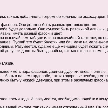
м, так как добавляется огромное количество аксессуаров. 
 фасонов. Они должны быть разных цветовых цветов.
робе будет довольно. Они сумеют быть различной длины и 
бязаны иметь разный фасон и цвет.
а высочайшем каблуке или на высочайшей танкетке, но есл
анцев. Пускай это будут балетки или башмаки на маленьком
дницы. Разумеется, куда же еще женщина будет ложить сиян
дой девушки должны быть девайсы, так как как раз с помо
магазин.
ьнее иметь пара фасонов: джинсы-дудочки, клеш, прямые.
ы быть в вашем гардеробе, так как здоровье необходимо с
должно быть у каждой девушки, при этом в различных фасона
сное время года. И, разумеется, необходимо подойти к нем
а вашей фигуре, так как он имеет откровенный вид. Он до