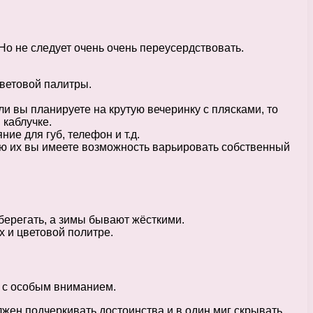
Но не следует очень очень переусердствовать.
цветовой палитры.
и вы планируете на крутую вечеринку с плясками, то
 каблучке.
ие для губ, телефон и т.д.
щью их вы имеете возможность варьировать собственный
берегать, а зимы бывают жёсткими.
х и цветовой политре.
у с особым вниманием.
лжен подчеркивать достоинства и в один миг скрывать