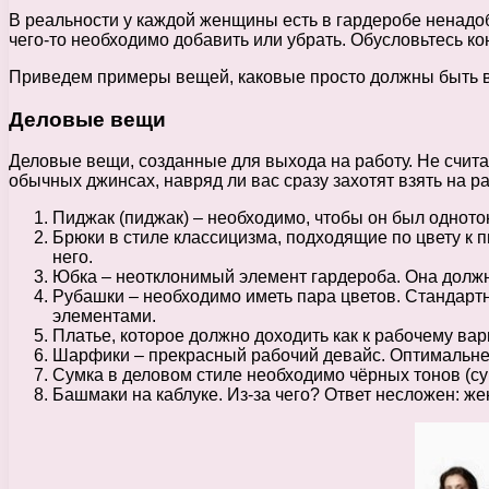
В реальности у каждой женщины есть в гардеробе ненадоб
чего-то необходимо добавить или убрать. Обусловьтесь кон
Приведем примеры вещей, каковые просто должны быть 
Деловые вещи
Деловые вещи, созданные для выхода на работу. Не считая 
обычных джинсах, навряд ли вас сразу захотят взять на р
Пиджак (пиджак) – необходимо, чтобы он был одното
Брюки в стиле классицизма, подходящие по цвету к п
него.
Юбка – неотклонимый элемент гардероба. Она должна 
Рубашки – необходимо иметь пара цветов. Стандарт
элементами.
Платье, которое должно доходить как к рабочему вар
Шарфики – прекрасный рабочий девайс. Оптимальнее
Сумка в деловом стиле необходимо чёрных тонов (сум
Башмаки на каблуке. Из-за чего? Ответ несложен: же