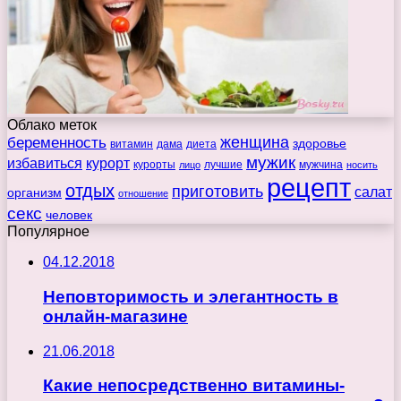
Облако меток
беременность
женщина
здоровье
витамин
дама
диета
мужик
избавиться
курорт
курорты
лучшие
мужчина
лицо
носить
рецепт
отдых
приготовить
салат
организм
отношение
секс
человек
Популярное
04.12.2018
Неповторимость и элегантность в
онлайн-магазине
21.06.2018
Какие непосредственно витамины-