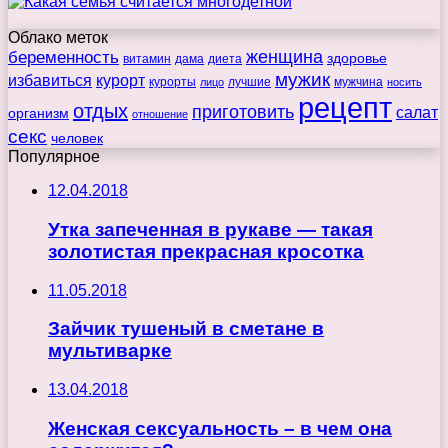
Облако меток
беременность
женщина
здоровье
витамин
дама
диета
мужик
избавиться
курорт
курорты
лучшие
мужчина
лицо
носить
рецепт
отдых
приготовить
салат
организм
отношение
секс
человек
Популярное
12.04.2018
Утка запеченная в рукаве — такая
золотистая прекрасная кросотка
11.05.2018
Зайчик тушеный в сметане в
мультиварке
13.04.2018
Женская сексуальность – в чем она