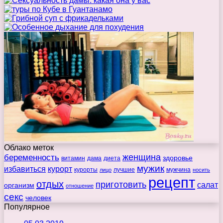
Облако меток
беременность
женщина
здоровье
витамин
дама
диета
мужик
избавиться
курорт
курорты
лучшие
мужчина
лицо
носить
рецепт
отдых
приготовить
салат
организм
отношение
секс
человек
Популярное