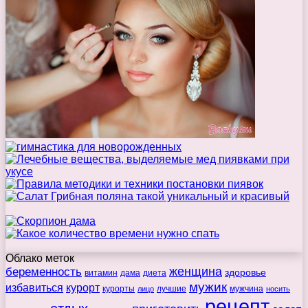
Облако меток
беременность
женщина
здоровье
витамин
дама
диета
мужик
избавиться
курорт
курорты
лучшие
мужчина
лицо
носить
рецепт