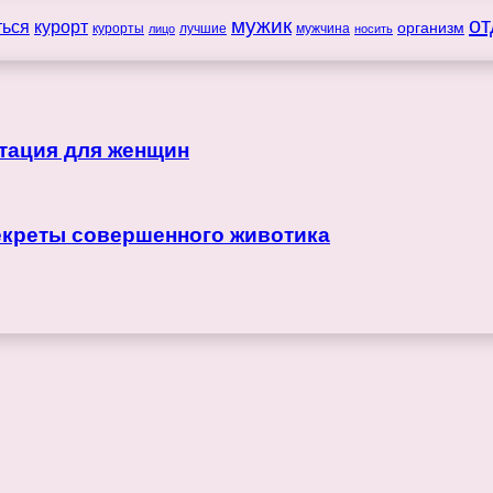
мужик
от
ться
курорт
организм
курорты
лучшие
мужчина
лицо
носить
тация для женщин
секреты совершенного животика