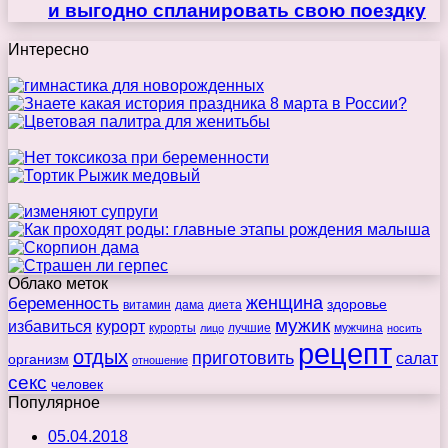
и выгодно спланировать свою поездку
Интересно
Облако меток
беременность
женщина
здоровье
витамин
дама
диета
мужик
избавиться
курорт
курорты
лучшие
мужчина
лицо
носить
рецепт
отдых
приготовить
салат
организм
отношение
секс
человек
Популярное
05.04.2018