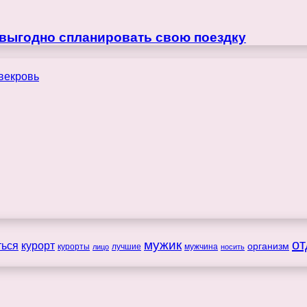
 выгодно спланировать свою поездку
мужик
от
ться
курорт
организм
курорты
лучшие
мужчина
лицо
носить