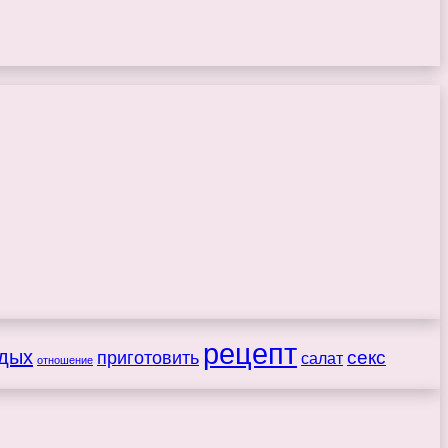
рецепт
дых
секс
приготовить
салат
отношение