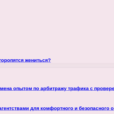
 торопятся жениться?
бмена опытом по арбитражу трафика с прове
агентствами для комфортного и безопасного 