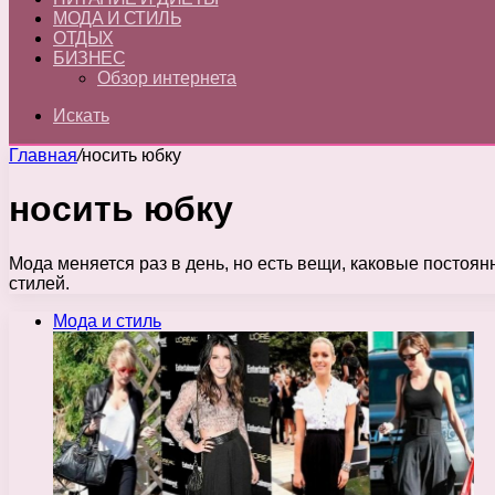
МОДА И СТИЛЬ
ОТДЫХ
БИЗНЕС
Обзор интернета
Искать
Главная
/
носить юбку
носить юбку
Мода меняется раз в день, но есть вещи, каковые постоян
стилей.
Мода и стиль