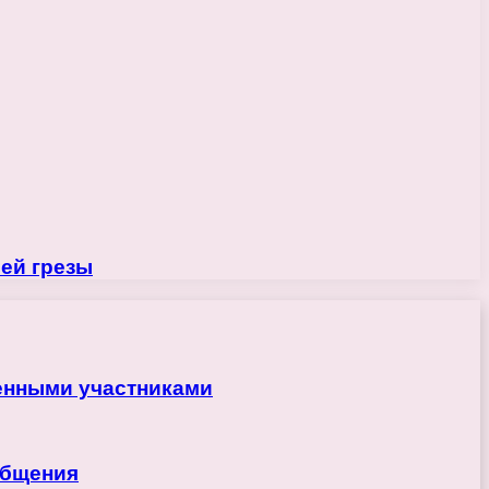
оей грезы
ренными участниками
общения