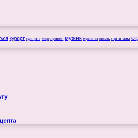
мужик
от
ться
курорт
организм
курорты
лучшие
мужчина
лицо
носить
угу
ецепта