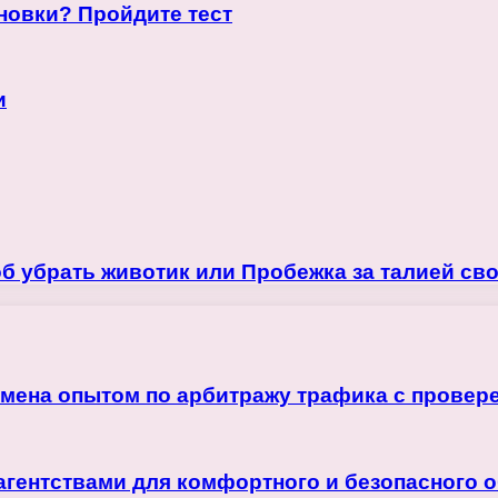
новки? Пройдите тест
и
б убрать животик или Пробежка за талией св
бмена опытом по арбитражу трафика с прове
агентствами для комфортного и безопасного 