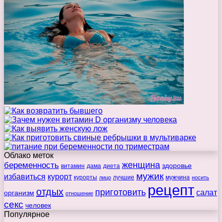
Облако меток
беременность
женщина
здоровье
витамин
дама
диета
мужик
избавиться
курорт
курорты
лучшие
мужчина
лицо
носить
рецепт
отдых
приготовить
салат
организм
отношение
секс
человек
Популярное