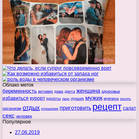
Облако меток
беременность
женщина
здоровье
витамин
дама
диета
мужик
избавиться
курорт
курорты
лучшие
мужчина
лицо
носить
рецепт
отдых
приготовить
салат
организм
отношение
секс
человек
Популярное
27.06.2019