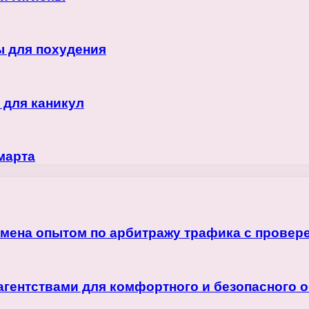
ы для похудения
 для каникул
марта
бмена опытом по арбитражу трафика с прове
агентствами для комфортного и безопасного 