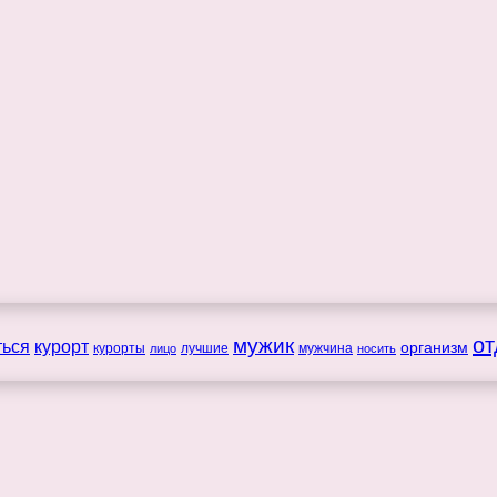
мужик
от
ться
курорт
организм
курорты
лучшие
мужчина
лицо
носить