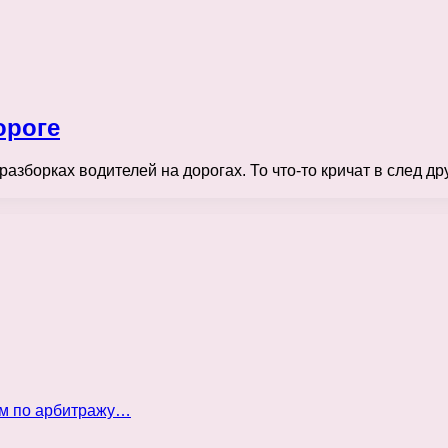
ороге
борках водителей на дорогах. То что-то кричат в след дру
ом по арбитражу…