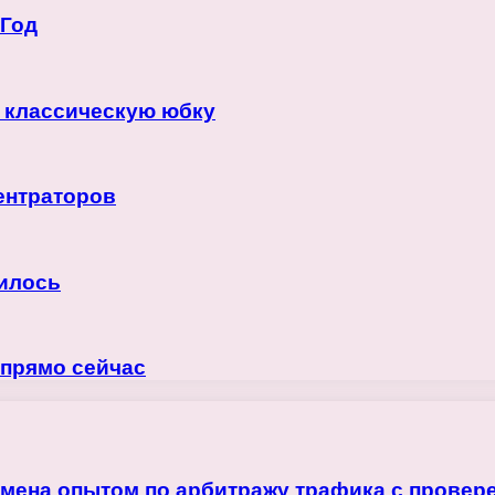
 Год
ю классическую юбку
ентраторов
вилось
 прямо сейчас
бмена опытом по арбитражу трафика с прове