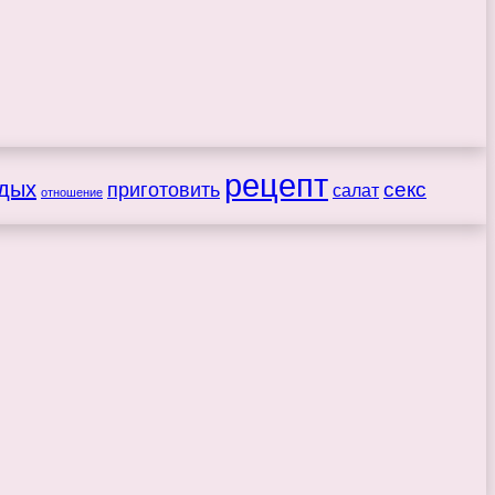
рецепт
дых
секс
приготовить
салат
отношение