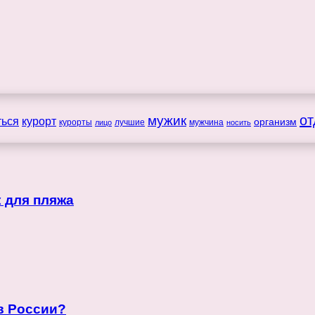
мужик
от
ться
курорт
организм
курорты
лучшие
мужчина
лицо
носить
 для пляжа
 в России?