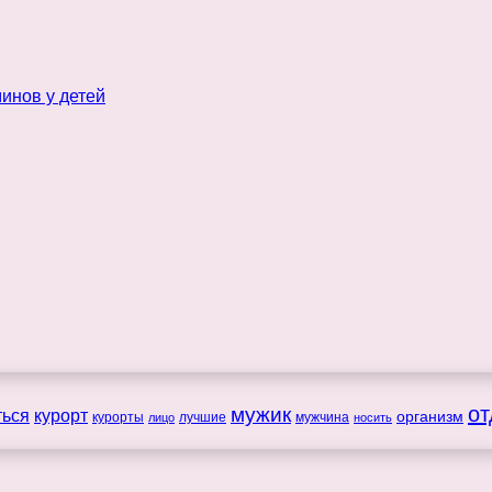
мужик
от
ться
курорт
организм
курорты
лучшие
мужчина
лицо
носить