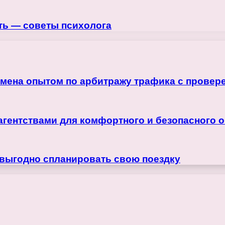
ать — советы психолога
бмена опытом по арбитражу трафика с прове
агентствами для комфортного и безопасного 
 выгодно спланировать свою поездку