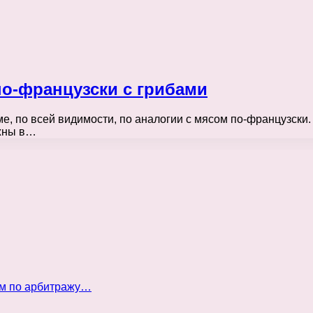
по-французски с грибами
, по всей видимости, по аналогии с мясом по-французски.
лжны в…
ом по арбитражу…