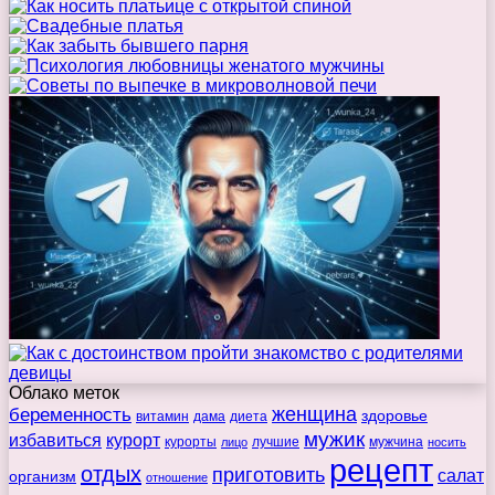
Облако меток
беременность
женщина
здоровье
витамин
дама
диета
мужик
избавиться
курорт
курорты
лучшие
мужчина
лицо
носить
рецепт
отдых
приготовить
салат
организм
отношение