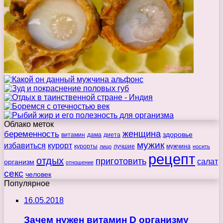
Облако меток
беременность
женщина
здоровье
витамин
дама
диета
мужик
избавиться
курорт
курорты
лучшие
мужчина
лицо
носить
рецепт
отдых
приготовить
салат
организм
отношение
секс
человек
Популярное
16.05.2018
Зачем нужен витамин D организму