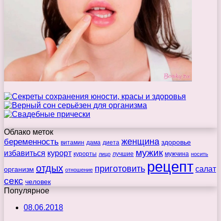
Облако меток
беременность
женщина
здоровье
витамин
дама
диета
мужик
избавиться
курорт
курорты
лучшие
мужчина
лицо
носить
рецепт
отдых
приготовить
салат
организм
отношение
секс
человек
Популярное
08.06.2018