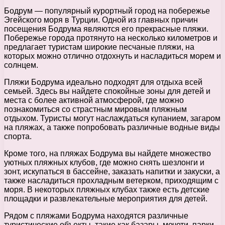
Бодрум — популярный курортный город на побережье
Эгейского моря в Турции. Одной из главных причин
посещения Бодрума являются его прекрасные пляжи.
Побережье города протянуто на несколько километров и
предлагает туристам широкие песчаные пляжи, на
которых можно отлично отдохнуть и насладиться морем и
солнцем.
Пляжи Бодрума идеально подходят для отдыха всей
семьей. Здесь вы найдете спокойные зоны для детей и
места с более активной атмосферой, где можно
познакомиться со страстным мировым пляжным
отдыхом. Туристы могут наслаждаться купанием, загаром
на пляжах, а также попробовать различные водные виды
спорта.
Кроме того, на пляжах Бодрума вы найдете множество
уютных пляжных клубов, где можно снять шезлонги и
зонт, искупаться в бассейне, заказать напитки и закуски, а
также насладиться прохладным ветерком, приходящим с
моря. В некоторых пляжных клубах также есть детские
площадки и развлекательные мероприятия для детей.
Рядом с пляжами Бодрума находятся различные
туристические объекты, такие как базары, мечети, парки,