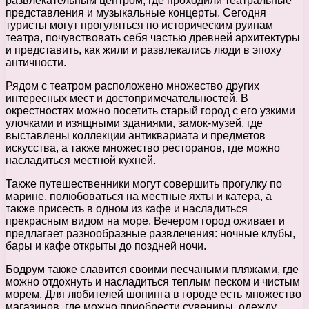
развлекательным центром, где проходили театральные
представления и музыкальные концерты. Сегодня
туристы могут прогуляться по историческим руинам
театра, почувствовать себя частью древней архитектуры
и представить, как жили и развлекались люди в эпоху
античности.
Рядом с театром расположено множество других
интересных мест и достопримечательностей. В
окрестностях можно посетить старый город с его узкими
улочками и изящными зданиями, замок-музей, где
выставлены коллекции антиквариата и предметов
искусства, а также множество ресторанов, где можно
насладиться местной кухней.
Также путешественники могут совершить прогулку по
марине, полюбоваться на местные яхты и катера, а
также присесть в одном из кафе и насладиться
прекрасным видом на море. Вечером город оживает и
предлагает разнообразные развлечения: ночные клубы,
бары и кафе открыты до поздней ночи.
Бодрум также славится своими песчаными пляжами, где
можно отдохнуть и насладиться теплым песком и чистым
морем. Для любителей шопинга в городе есть множество
магазинов, где можно приобрести сувениры, одежду,