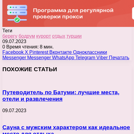
Теги
берегу
бодрум
курорт
отдых
турции
09.07.2023
0
Время чтения: 8 мин.
Facebook
X
Pinterest
Вконтакте
Одноклассники
Messenger
Messenger
WhatsApp
Telegram
Viber
Печатать
ПОХОЖИЕ СТАТЬИ
Путеводитель по Батуми: лучшие места,
отели и развлечения
09.07.2023
Сауна с мужским характером как идеальное
место для отдыха