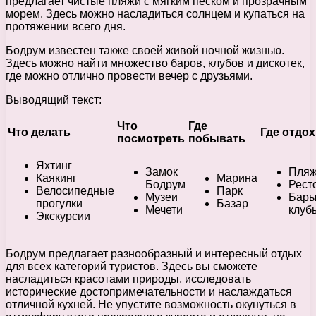
предлагает чистые пляжи с мягким песком и прозрачным
морем. Здесь можно насладиться солнцем и купаться на
протяжении всего дня.
Бодрум известен также своей живой ночной жизнью.
Здесь можно найти множество баров, клубов и дискотек,
где можно отлично провести вечер с друзьями.
Выводящий текст:
Что
Где
Что делать
Где отдо
посмотреть
побывать
Яхтинг
Замок
Пля
Каякинг
Марина
Бодрум
Рест
Велосипедные
Парк
Музеи
Бары
прогулки
Базар
Мечети
клуб
Экскурсии
Бодрум предлагает разнообразный и интересный отдых
для всех категорий туристов. Здесь вы сможете
насладиться красотами природы, исследовать
исторические достопримечательности и наслаждаться
отличной кухней. Не упустите возможность окунуться в