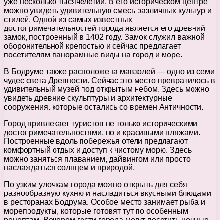
уже несколько тысячелетий. В его историческом центре
можно увидеть удивительную смесь различных культур и
стилей. Одной из самых известных
достопримечательностей города является его древний
замок, построенный в 1402 году. Замок служил важной
оборонительной крепостью и сейчас предлагает
посетителям панорамные виды на город и море.
В Бодруме также расположена мавзолей — одно из семи
чудес света Древности. Сейчас это место превратилось в
удивительный музей под открытым небом. Здесь можно
увидеть древние скульптуры и архитектурные
сооружения, которые остались со времен Античности.
Город привлекает туристов не только историческими
достопримечательностями, но и красивыми пляжами.
Построенные вдоль побережья отели предлагают
комфортный отдых и доступ к чистому морю. Здесь
можно заняться плаванием, дайвингом или просто
наслаждаться солнцем и природой.
По узким улочкам города можно открыть для себя
разнообразную кухню и насладиться вкусными блюдами
в ресторанах Бодрума. Особое место занимает рыба и
морепродукты, которые готовят тут по особенным
рецептам. Вечером гости города могут посетить ночные