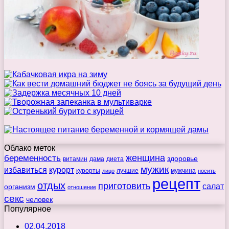
Облако меток
беременность
женщина
здоровье
витамин
дама
диета
мужик
избавиться
курорт
курорты
лучшие
мужчина
лицо
носить
рецепт
отдых
приготовить
салат
организм
отношение
секс
человек
Популярное
02.04.2018