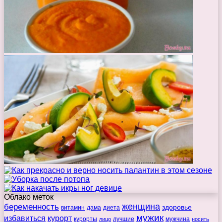
Облако меток
беременность
женщина
здоровье
витамин
дама
диета
мужик
избавиться
курорт
курорты
лучшие
мужчина
лицо
носить