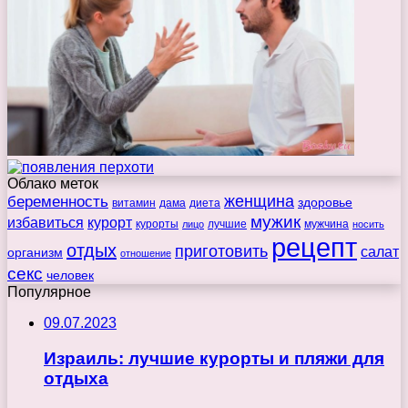
Облако меток
беременность
женщина
здоровье
витамин
дама
диета
мужик
избавиться
курорт
курорты
лучшие
мужчина
лицо
носить
рецепт
отдых
приготовить
салат
организм
отношение
секс
человек
Популярное
09.07.2023
Израиль: лучшие курорты и пляжи для
отдыха