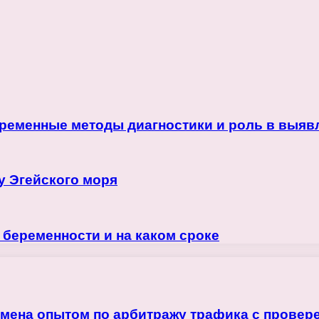
ременные методы диагностики и роль в выяв
у Эгейского моря
и беременности и на каком сроке
бмена опытом по арбитражу трафика с прове