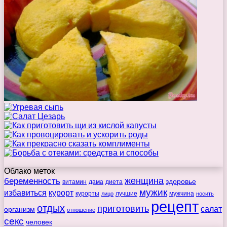
Облако меток
беременность
женщина
здоровье
витамин
дама
диета
мужик
избавиться
курорт
курорты
лучшие
мужчина
лицо
носить
рецепт
отдых
приготовить
салат
организм
отношение
секс
человек