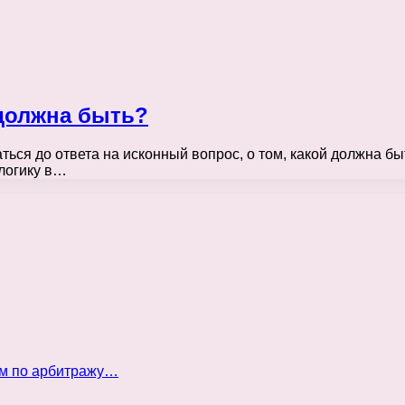
должна быть?
аться до ответа на исконный вопрос, о том, какой должна
 логику в…
ом по арбитражу…