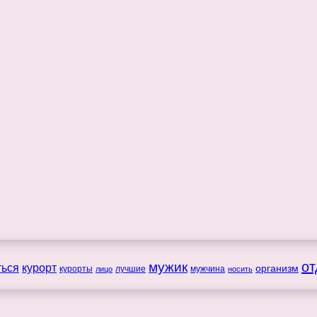
мужик
от
ться
курорт
организм
курорты
лучшие
мужчина
лицо
носить