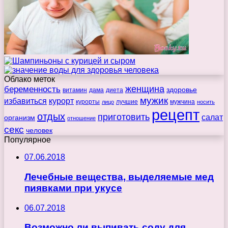
Облако меток
беременность
женщина
здоровье
витамин
дама
диета
мужик
избавиться
курорт
курорты
лучшие
мужчина
лицо
носить
рецепт
отдых
приготовить
салат
организм
отношение
секс
человек
Популярное
07.06.2018
Лечебные вещества, выделяемые мед
пиявками при укусе
06.07.2018
Возможно ли выпивать соду для