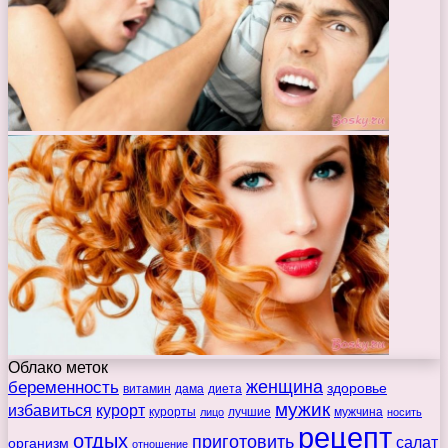
Облако меток
беременность
женщина
здоровье
витамин
дама
диета
мужик
избавиться
курорт
курорты
лучшие
мужчина
лицо
носить
рецепт
отдых
приготовить
салат
организм
отношение