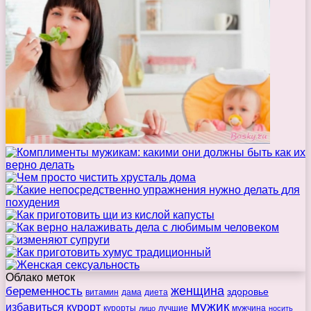
Облако меток
беременность
женщина
здоровье
витамин
дама
диета
мужик
избавиться
курорт
курорты
лучшие
мужчина
лицо
носить