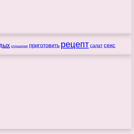
рецепт
дых
секс
приготовить
салат
отношение