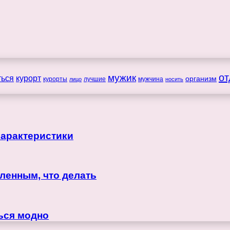
мужик
от
ться
курорт
организм
курорты
лучшие
мужчина
лицо
носить
характеристики
ленным, что делать
ься модно