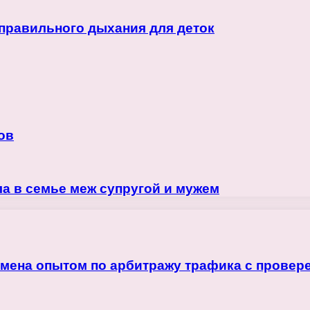
 правильного дыхания для деток
ов
а в семье меж супругой и мужем
бмена опытом по арбитражу трафика с прове