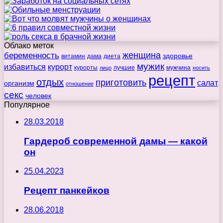
Облако меток
беременность
женщина
здоровье
витамин
дама
диета
мужик
избавиться
курорт
курорты
лучшие
мужчина
лицо
носить
рецепт
отдых
приготовить
салат
организм
отношение
секс
человек
Популярное
28.03.2018
Гардероб современной дамы — какой
он
25.04.2023
Рецепт панкейков
28.06.2018