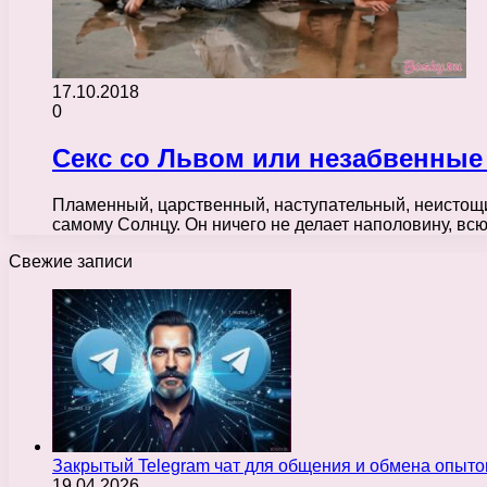
17.10.2018
0
Секс со Львом или незабвенные
Пламенный, царственный, наступательный, неистощи
самому Солнцу. Он ничего не делает наполовину, вс
Свежие записи
Закрытый Telegram чат для общения и обмена опыт
19.04.2026