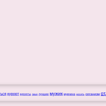
мужик
от
ться
курорт
организм
курорты
лучшие
мужчина
лицо
носить