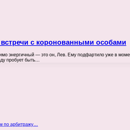
 встречи с коронованными особами
мо энергичный — это он, Лев. Ему подфартило уже в момен
юду пробует быть…
ом по арбитражу…