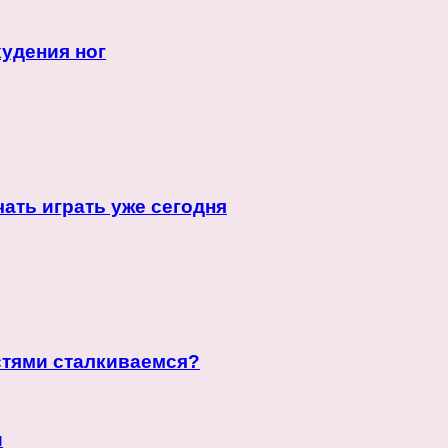
удения ног
чать играть уже сегодня
стями сталкиваемся?
и