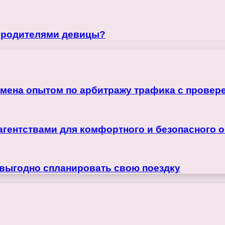
с родителями девицы?
бмена опытом по арбитражу трафика с прове
агентствами для комфортного и безопасного 
 выгодно спланировать свою поездку