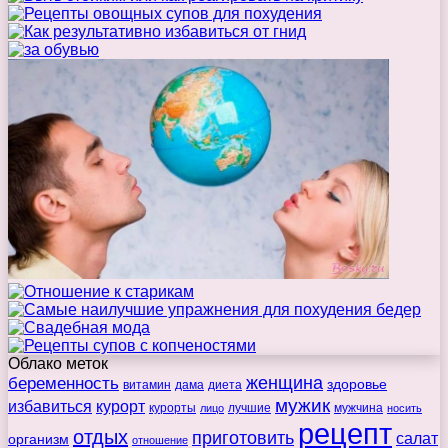
Облако меток
беременность
женщина
здоровье
витамин
дама
диета
мужик
избавиться
курорт
курорты
лучшие
мужчина
лицо
носить
рецепт
отдых
приготовить
салат
организм
отношение