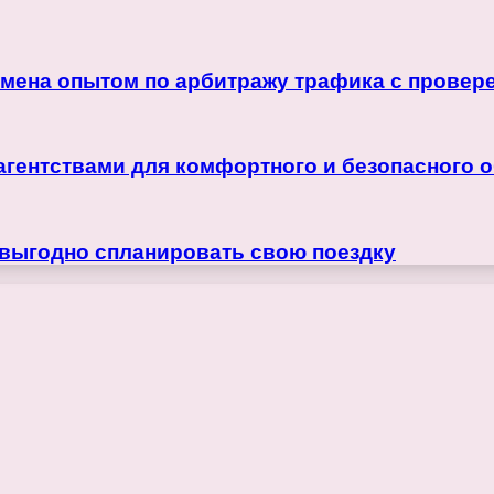
бмена опытом по арбитражу трафика с прове
агентствами для комфортного и безопасного 
 выгодно спланировать свою поездку