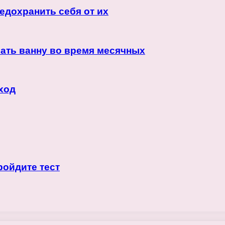
едохранить себя от их
мать ванну во время месячных
ход
ройдите тест