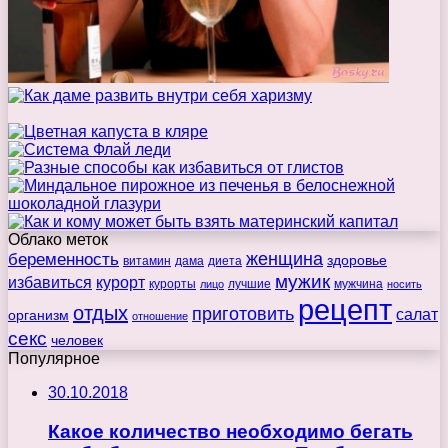
Облако меток
беременность
женщина
здоровье
витамин
дама
диета
мужик
избавиться
курорт
курорты
лучшие
мужчина
лицо
носить
рецепт
отдых
приготовить
салат
организм
отношение
секс
человек
Популярное
30.10.2018
Какое количество необходимо бегать