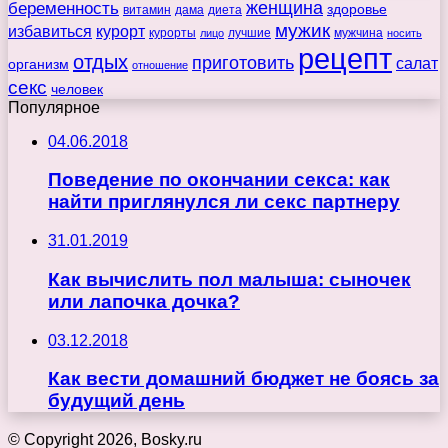
беременность
женщина
здоровье
витамин
дама
диета
мужик
избавиться
курорт
курорты
лучшие
мужчина
лицо
носить
рецепт
отдых
приготовить
салат
организм
отношение
секс
человек
Популярное
04.06.2018
Поведение по окончании секса: как
найти приглянулся ли секс партнеру
31.01.2019
Как вычислить пол малыша: сыночек
или лапочка дочка?
03.12.2018
Как вести домашний бюджет не боясь за
будущий день
© Copyright 2026, Bosky.ru