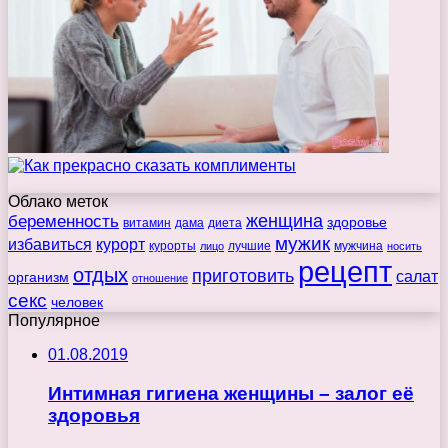
Облако меток
беременность
женщина
здоровье
витамин
дама
диета
мужик
избавиться
курорт
курорты
лучшие
мужчина
лицо
носить
рецепт
отдых
приготовить
салат
организм
отношение
секс
человек
Популярное
01.08.2019
Интимная гигиена женщины – залог её
здоровья