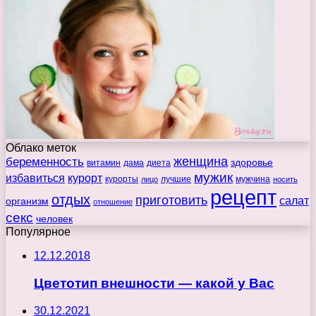
Облако меток
беременность
женщина
здоровье
витамин
дама
диета
мужик
избавиться
курорт
курорты
лучшие
мужчина
лицо
носить
рецепт
отдых
приготовить
салат
организм
отношение
секс
человек
Популярное
12.12.2018
Цветотип внешности — какой у Вас
30.12.2021