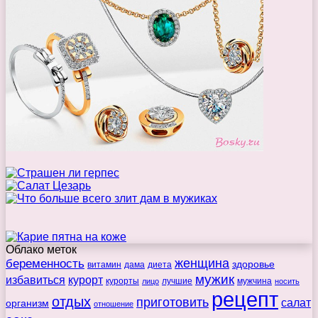
Облако меток
беременность
женщина
здоровье
витамин
дама
диета
мужик
избавиться
курорт
курорты
лучшие
мужчина
лицо
носить
рецепт
отдых
приготовить
салат
организм
отношение