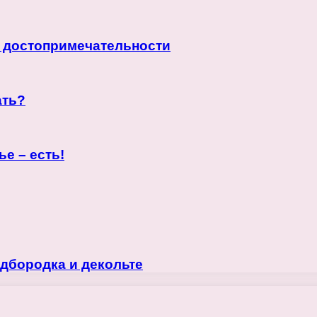
, достопримечательности
ать?
е – есть!
дбородка и декольте