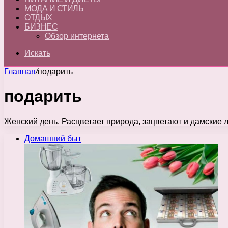
МОДА И СТИЛЬ
ОТДЫХ
БИЗНЕС
Обзор интернета
Искать
Главная
/
подарить
подарить
Женский день. Расцветает природа, зацветают и дамские
Домашний быт