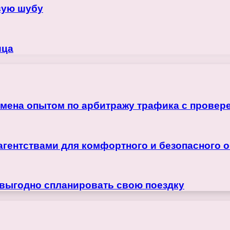
вую шубу
ица
бмена опытом по арбитражу трафика с прове
агентствами для комфортного и безопасного 
 выгодно спланировать свою поездку