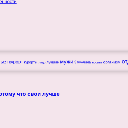
мужик
от
ться
курорт
организм
курорты
лучшие
мужчина
лицо
носить
отому что свои лучше