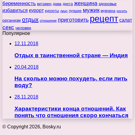
беременность
женщина
здоровье
витамин
дама
диета
мужик
избавиться
курорт
курорты
лучшие
мужчина
лицо
носить
рецепт
отдых
приготовить
салат
организм
отношение
секс
человек
Популярное
12.11.2018
Отдых в таинственной стране — Индия
20.04.2018
На сколько можно похудеть, если пить
воду?
28.11.2018
Характеристики конца отношений. Как
понять что отношения скоро кончаться
© Copyright 2026, Bosky.ru