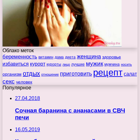
Облако меток
беременность
женщина
здоровье
витамин
дама
диета
мужик
избавиться
курорт
курорты
лучшие
мужчина
лицо
носить
рецепт
отдых
приготовить
салат
организм
отношение
секс
человек
Популярное
27.04.2018
Сочная баранина с ананасами в СВЧ
печи
16.05.2019