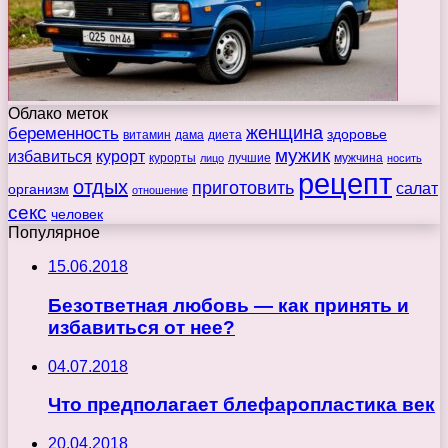
Облако меток
беременность
женщина
здоровье
витамин
дама
диета
мужик
избавиться
курорт
курорты
лучшие
мужчина
лицо
носить
рецепт
отдых
приготовить
салат
организм
отношение
секс
человек
Популярное
15.06.2018
Безответная любовь — как принять и
избавиться от нее?
04.07.2018
Что предполагает блефаропластика век
20.04.2018