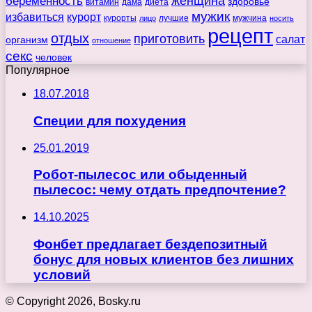
беременность
женщина
здоровье
витамин
дама
диета
мужик
избавиться
курорт
курорты
лучшие
мужчина
лицо
носить
рецепт
отдых
приготовить
салат
организм
отношение
секс
человек
Популярное
18.07.2018
Специи для похудения
25.01.2019
Робот-пылесос или обыденный
пылесос: чему отдать предпочтение?
14.10.2025
Фонбет предлагает бездепозитный
бонус для новых клиентов без лишних
условий
© Copyright 2026, Bosky.ru